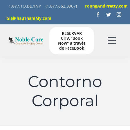
Skip
1.877.TO.BE.YNP
(1.877.862.3967)
YoungAndPretty.com
to
GiaiPhauThamMy.com
content
RESERVAR
CITA "Book
Now" a través
Togg
de FaceBook
Navig
HOGAR
Contorno
SERVICIOS
Corporal
GALERÍA
INSTRUCCIONES