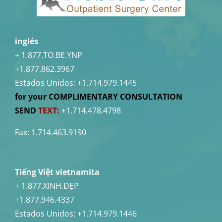
inglés
+ 1.877.TO.BE.YNP
+1.877.862.3967
Estados Unidos:
+1.714.979.1445
for your COMPLIMENTARY CONSULTATION
SEND
TEXT:
+1.714.478.4798
Fax: 1.714.463.9190
Tiếng Việt vietnamita
+ 1.877.XINH.ĐẸP
+1.877.946.4337
Estados Unidos:
+1.714.979.1446