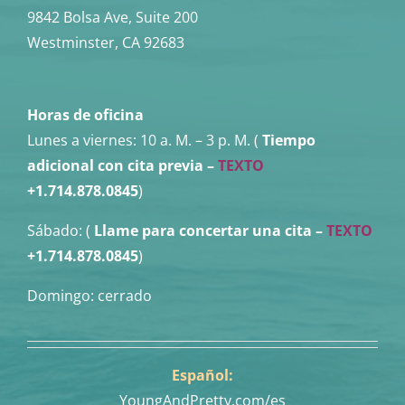
9842 Bolsa Ave, Suite 200
Westminster, CA 92683
Horas de oficina
Lunes a viernes:
10 a. M. – 3 p. M. (
Tiempo
adicional con cita previa –
TEXTO
+1.714.878.0845
)
Sábado: (
Llame para concertar una cita
–
TEXTO
+1.714.878.0845
)
Domingo: cerrado
Español:
YoungAndPretty.com/es