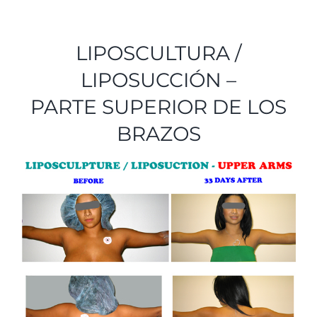
TESTIMONIOS
LIPOSCULTURA /
CONTACTO
LIPOSUCCIÓN –
PARTE SUPERIOR DE LOS
Nuestro equipo
BRAZOS
Español
English
(
Inglés
)
Tiếng Việt
(
Vietnamita
)