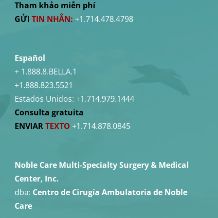
Tham khảo miễn phí
GỬI
TIN NHẮN:
+1.714.478.4798
Español
+ 1.888.8.BELLA.1
+1.888.823.5521
Estados Unidos:
+1.714.979.1444
Consulta gratuita
ENVIAR
TEXTO
+1.714.878.0845
Noble Care Multi-Specialty Surgery & Medical
Center, Inc.
dba:
Centro de Cirugía Ambulatoria de Noble
Care