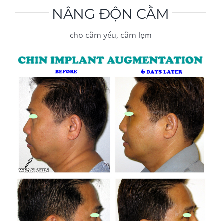
NÂNG ĐỘN CẰM
cho cằm yếu, cằm lẹm