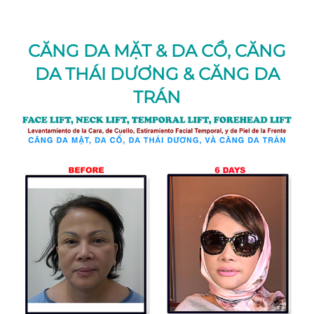
TRẢI NGHIỆM
CĂNG DA MẶT & DA CỔ,
CĂNG
LIÊN LẠC
DA THÁI DƯƠNG & CĂNG DA
TRÁN
Đội ngũ của chúng tôi
Español
(
Spanish
)
English
Tiếng Việt