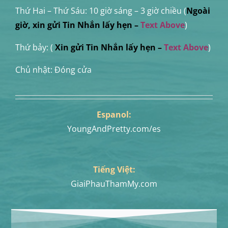
Thứ Hai – Thứ Sáu:
10 giờ sáng – 3 giờ chiều (
Ngoài
giờ, xin gửi Tin Nhắn lấy hẹn
–
Text Above
)
Thứ bảy: (
Xin
gửi Tin Nhắn
lấy hẹn
–
Text Above
)
Chủ nhật: Đóng cửa
Espanol:
YoungAndPretty.com/es
Tiếng Việt:
GiaiPhauThamMy.com