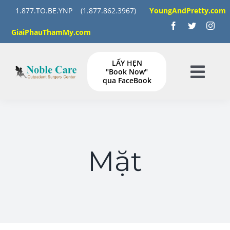
Skip
1.877.TO.BE.YNP
(1.877.862.3967)
YoungAndPretty.com
to
GiaiPhauThamMy.com
content
LẤY HẸN
"Book Now"
Togg
qua FaceBook
Navig
TRANG CHỦ
DỊCH VỤ
Mặt
Tập HÌNH ẢNH
HƯỚNG DẪN làm gì