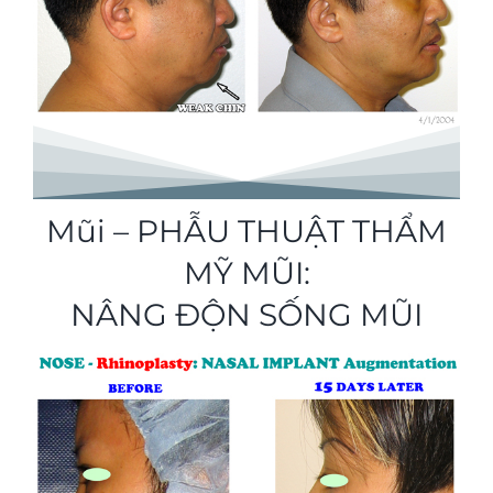
Mũi – PHẪU THUẬT THẨM
MỸ MŨI:
NÂNG ĐỘN SỐNG MŨI