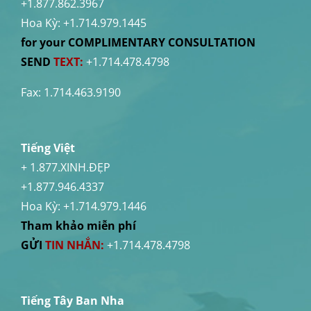
+1.877.862.3967
Hoa Kỳ:
+1.714.979.1445
for your COMPLIMENTARY CONSULTATION
SEND
TEXT:
+1.714.478.4798
Fax: 1.714.463.9190
Tiếng Việt
+ 1.877.XINH.ĐẸP
+1.877.946.4337
Hoa Kỳ:
+1.714.979.1446
Tham khảo miễn phí
GỬI
TIN NHẮN:
+1.714.478.4798
Tiếng Tây Ban Nha