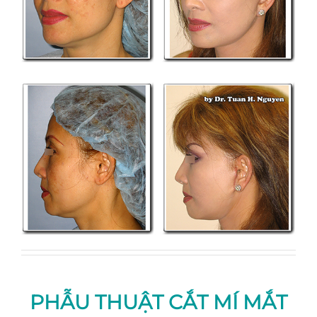
PHẪU THUẬT CẮT MÍ MẮT