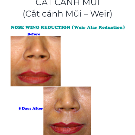
CẮT CÁNH MŨI
(Cắt cánh Mũi – Weir)