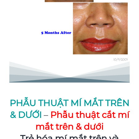
PHẪU THUẬT MÍ MẮT TRÊN
& DƯỚI
–
Phẫu thuật cắt mí
mắt trên & dưới
Trẻ hóa mí mắt trên và