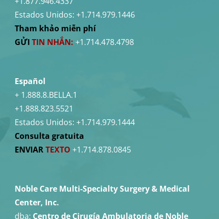
+1.877.946.4337
Estados Unidos:
+1.714.979.1446
Tham khảo miễn phí
GỬI
TIN NHẮN:
+1.714.478.4798
Español
+ 1.888.8.BELLA.1
+1.888.823.5521
Estados Unidos:
+1.714.979.1444
Consulta gratuita
ENVIAR
TEXTO
+1.714.878.0845
Noble Care Multi-Specialty Surgery & Medical
Center, Inc.
dba:
Centro de Cirugía Ambulatoria de Noble