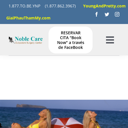
Skip
1.877.TO.BE.YNP
(1.877.862.3967)
YoungAndPretty.com
to
GiaiPhauThamMy.com
content
RESERVAR
CITA "Book
Now" a través
Togg
de FaceBook
Navig
HOGAR
SERVICIOS
GALERÍA
INSTRUCCIONES