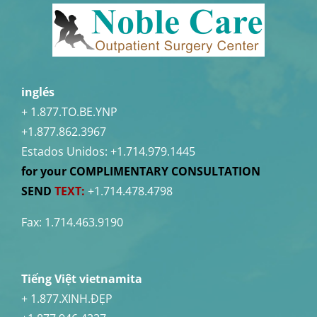
inglés
+ 1.877.TO.BE.YNP
+1.877.862.3967
Estados Unidos:
+1.714.979.1445
for your COMPLIMENTARY CONSULTATION
SEND
TEXT:
+1.714.478.4798
Fax: 1.714.463.9190
Tiếng Việt vietnamita
+ 1.877.XINH.ĐẸP