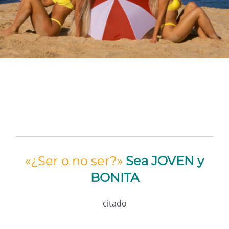
TESTIMONIOS
CONTACTO
Nuestro equipo
Español
English
(
Inglés
)
«¿Ser o no ser?»
Sea JOVEN y
BONITA
Tiếng Việt
(
Vietnamita
)
citado