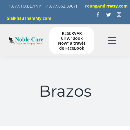
Skip
1.877.TO.BE.YNP
(1.877.862.3967)
YoungAndPretty.com
to
GiaiPhauThamMy.com
content
RESERVAR
CITA "Book
Now" a través
Togg
de FaceBook
Navig
HOGAR
SERVICIOS
Brazos
GALERÍA
INSTRUCCIONES