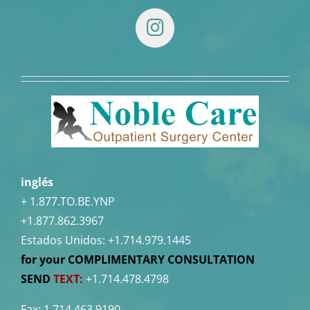
inglés
+ 1.877.TO.BE.YNP
+1.877.862.3967
Estados Unidos:
+1.714.979.1445
for your COMPLIMENTARY CONSULTATION
SEND
TEXT:
+1.714.478.4798
Fax: 1.714.463.9190