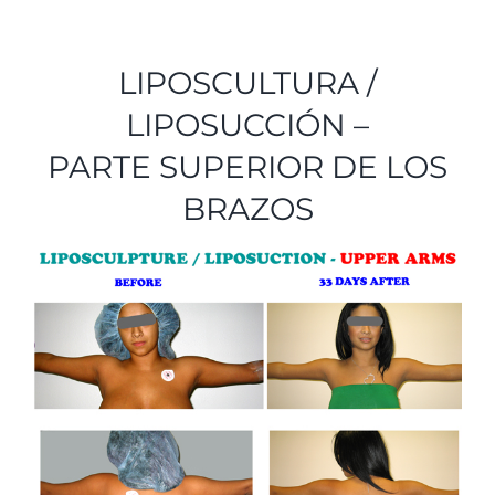
TESTIMONIOS
LIPOSCULTURA /
CONTACTO
LIPOSUCCIÓN –
PARTE SUPERIOR DE LOS
Nuestro equipo
BRAZOS
Español
English
(
Inglés
)
Tiếng Việt
(
Vietnamita
)