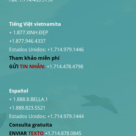
Tiếng Việt vietnamita
+ 1.877.XINH.ĐẸP
+1.877.946.4337
Estados Unidos:
+1.714.979.1446
Tham khảo miễn phí
GỬI
TIN NHẮN:
+1.714.478.4798
Español
+ 1.888.8.BELLA.1
+1.888.823.5521
Estados Unidos:
+1.714.979.1444
Consulta gratuita
ENVIAR
TEXTO
+1.714.878.0845